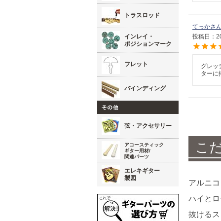
トラスロッド
てっか
インレイ・
投稿日
2
ポジションマーク
フレット
グレッ
ターに
バインディング
弦・アクセサリー
こ
アコースティック
ギター用材/
関連パーツ
エレキギター
製図
アルニコ
ハイとロ
抜けるス