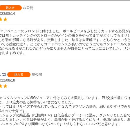
非公開
購入者
023/08/14
5thアベニューのフロントに付けました。ポールピースを少し短くカットする必要
では無くカッティングやストロークがメインの曲ををやってますがどうしてもオリ
じが歌の邪魔になる時があり、交換しました。結果は大正解です。どちらかという
いてる感覚に近く、とにかくコードバランスが良いのでどうにでもコントロールで
0求められる音がこれなのかどうか知りませんが自分にとっては正にコレでした。リ
はおすすめです。
2
非公開
購入者
022/08/18
sonカスタムショップのSGジュニアに付けてみて大満足しています。PU交換の前に
で、より迫力のある気持ちいい音になりました。

としてはミリサイズで作られているようなのでギブソンの場合、細い丸やすりで両
0均ので十分です。

ムショップの純正品（抵抗約8.0k）は低音弦がブーミーに歪み、グシャッとした音
になりました。和音は分離がよく、高域が良く伸びるようになり、低域が締まり、粘
ムショップのPUより間違いなくいいです！信じられないコスパだと思います。