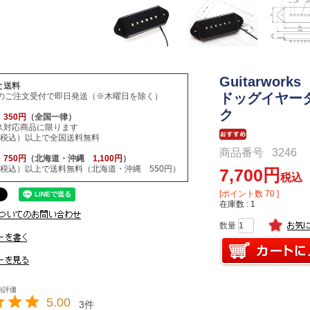
Guitarwork
と送料
ドッグイヤー
でのご注文受付で即日発送（※木曜日を除く）
ク
ス
350円
（全国一律）
ス対応商品に限ります
円（税込）以上で全国送料無料
商品番号
3246
便
750円
（北海道・沖縄
1,100円
）
円（税込）以上で送料無料（北海道・沖縄 550円）
7,700
税込
[ポイント数
70
]
在庫数
1
5.00
3