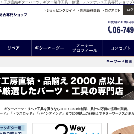
うならココ！工房直結ギターパーツ、ギター製作工具、修理、メンテナンス工具専門ショッ
ギターパーツ・リペア工具を買うならココ！1991年創業、累計50万個の流通の実績。
ード」「トラスロッド」「バインディング」まで2000以上の品揃えでギターワークスがあ