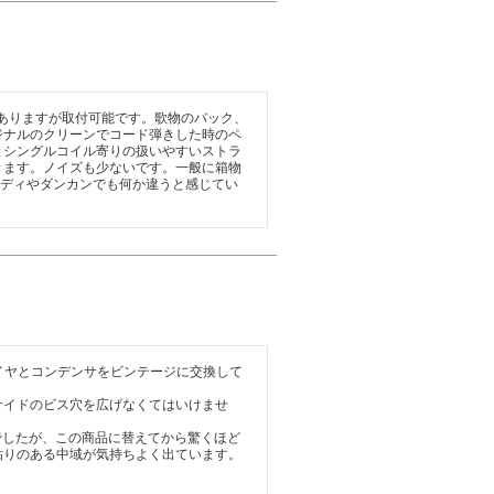
がありますが取付可能です。歌物のバック、
ジナルのクリーンでコード弾きした時のペ
とシングルコイル寄りの扱いやすいストラ
きます。ノイズも少ないです。一般に箱物
ンディやダンカンでも何か違うと感じてい
ワイヤとコンデンサをビンテージに交換して
サイドのビス穴を広げなくてはいけませ
でしたが、この商品に替えてから驚くほど
りのある中域が気持ちよく出ています。
