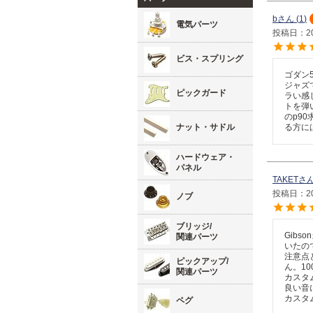
b
1
電気パーツ
投稿日
2
ビス・スプリング
ゴダン
ジャズ
ピックガード
ラい感
トを弾
のp9
ナット・サドル
る方に
ハードウェア・
パネル
TAKET
投稿日
2
ノブ
ブリッジ/
Gib
関連パーツ
いたの
注意点
ピックアップ/
ん。10
関連パーツ
カスタ
良い音
カスタ
ペグ