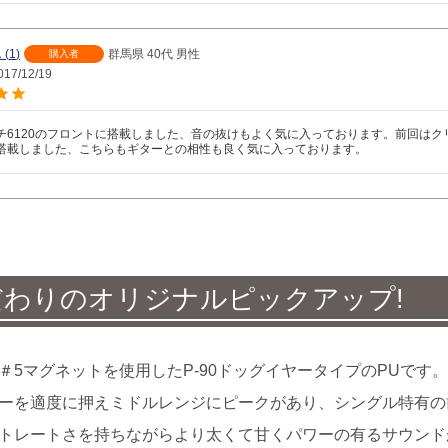
1
群馬県
40代
男性
購入者
017/12/19
チ6120のフロントに搭載しました、音の抜けもよく気に入っております。前回はクリー
搭載しました、こちらもギターとの相性も良く気に入っております。
だわりのオリジナルピックアップ
!
＃5マグネットを使用したP-90ドッグイヤータイプのPUです。
ーを適度に押えミドルレンジにピークがあり、シングル特有の
トレートさを持ちながらより太くて甘くパワーの有るサウンド