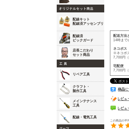
配線キット
配線済アッセンブリ
配送方法
配線済
14時ま
ピックガード
ネコポ
店長こだわり
※ネコポ
セット商品
7,700
宅配
7,700
リペア工具
クラフト・
製作工具
メインテナンス
工具
配線・電気工具