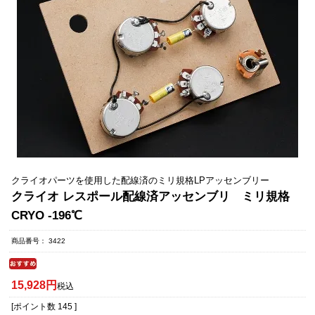
クライオパーツを使用した配線済のミリ規格LPアッセンブリー
クライオ レスポール配線済アッセンブリ ミリ規格
CRYO -196℃
商品番号
3422
15,928
税込
[ポイント数
145
]