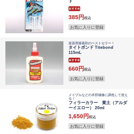
ト
385
税込
お気に入りに登録
楽器用接着剤のベストセラー！
タイトボンド Titebond
115mL
660
税込
お気に入りに登録
メイプルなどの木部補修に調色して使え
る！
フィラーカラー 黄土（アルダ
ーイエロー） 20ml
1,650
税込
お気に入りに登録