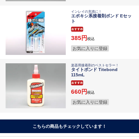
インレイの充填に！
エポキシ系接着剤ボンド Eセッ
ト
385
税込
お気に入りに登録
楽器用接着剤のベストセラー！
タイトボンド Titebond
115mL
660
税込
お気に入りに登録
こちらの商品もチェックしています！