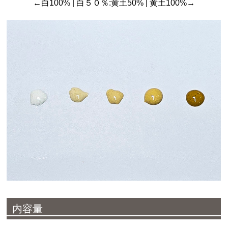
←白100% | 白５０％:黄土50% | 黄土100%→
内容量