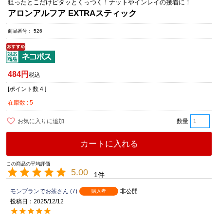
狙ったとこだけピタッとくっつく！ナットやインレイの接着に！
アロンアルフア EXTRAスティック
商品番号
526
484
税込
[ポイント数
4
]
在庫数
5
お気に入りに追加
カートに入れる
5.00
1
モンブランでお茶
7
非公開
購入者
投稿日
2025/12/12