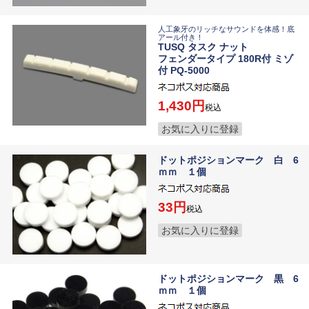
人工象牙のリッチなサウンドを体感！底
アール付き！
TUSQ タスク ナット
フェンダータイプ 180R付 ミゾ
付 PQ-5000
1,430
税込
お気に入りに登録
ドットポジションマーク 白 6
ｍｍ １個
33
税込
お気に入りに登録
ドットポジションマーク 黒 6
ｍｍ １個