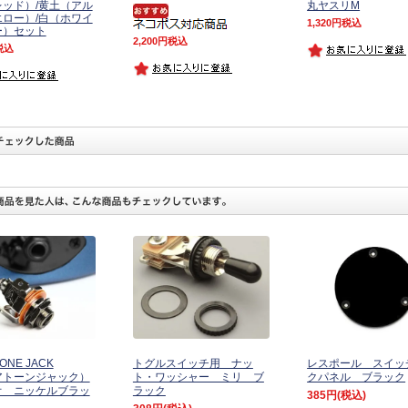
ッド）/黄土（アル
丸ヤスリM
ロー）/白（ホワイ
1,320
税込
ー）セット
2,200
税込
税込
ONE JACK
トグルスイッチ用 ナッ
レスポール スイッ
アトーンジャック）
ト・ワッシャー ミリ ブ
クパネル ブラック
オ ニッケルブラッ
ラック
385円
(税込)