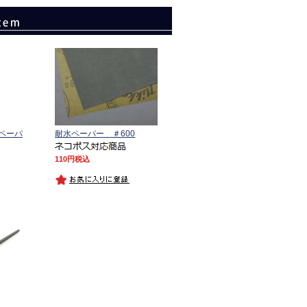
ペーパ
耐水ペーパー ＃600
110
税込