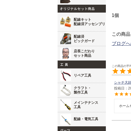
1個
配線キット
配線済アッセンブリ
この商品
配線済
ピックガード
ブログへ
店長こだわり
セット商品
リペア工具
シャチ大
クラフト・
投稿日
2
製作工具
メインテナンス
ホーム
工具
配線・電気工具