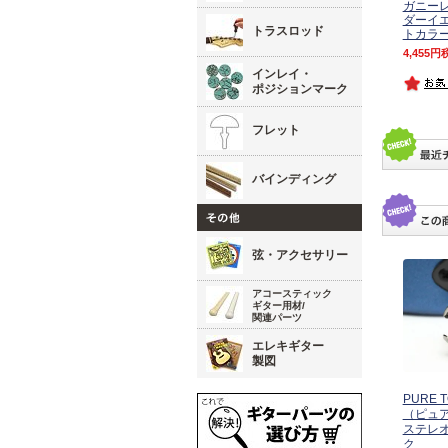
ガニーレ
ダーイエ
トラスロッド
トカラ
4,455
インレイ・
ポジションマーク
フレット
バインディング
弦・アクセサリー
アコースティック
ギター用材/
関連パーツ
エレキギター
製図
PURE T
（ピュ
ステレ
ク