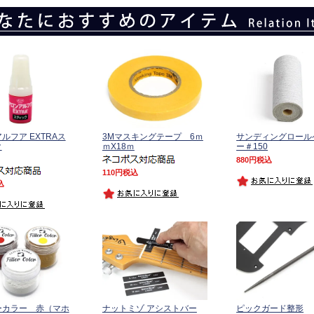
ルフア EXTRAス
3Mマスキングテープ 6ｍ
サンディングロール
ク
ｍX18ｍ
ー＃150
880
税込
110
税込
込
ーカラー 赤（マホ
ナットミゾ アシストバー
ピックガード整形