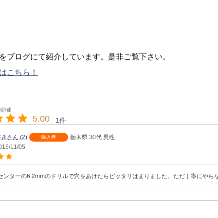
をブログにて紹介しています。是非ご覧下さい。
はこちら！
5.00
1
好き
2
栃木県
30代
男性
購入者
015/11/05
センターの6.2mmのドリルで穴をあけたらピッタリはまりました。ただ丁寧にやら