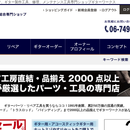
ツ、ギター製作工具、修理、メンテナンス工具専門ショップギターワークス
ギターパーツ・リペア工具を買うならココ！1991年創業、累計50万個の流通の実績。
ード」「トラスロッド」「バインディング」まで2000以上の品揃えでギターワークスがあ