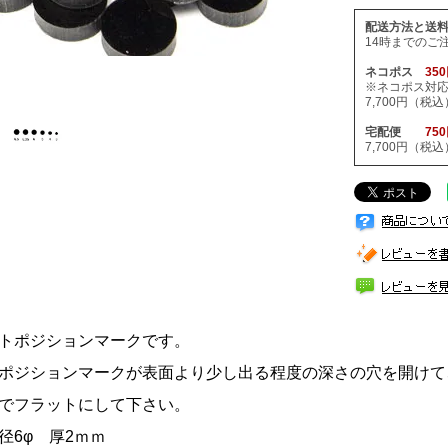
配送方法と送
14時までのご
ネコポス
35
※ネコポス対
7,700円（
宅配便
75
7,700円（
ットポジションマークです。
ポジションマークが表面より少し出る程度の深さの穴を開けて
でフラットにして下さい。
径6φ 厚2ｍｍ