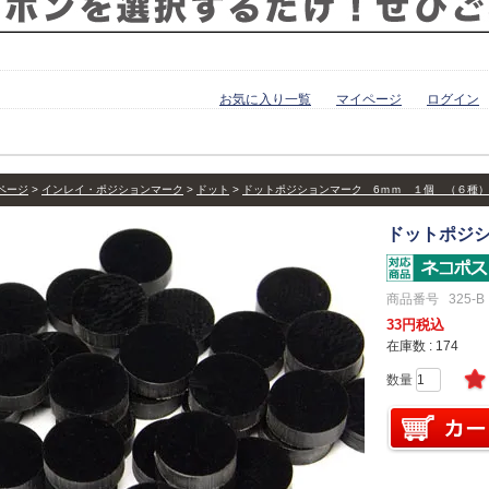
お気に入り一覧
マイページ
ログイン
ページ
インレイ・ポジションマーク
ドット
ドットポジションマーク 6ｍｍ １個 （６種）
ドットポジシ
商品番号
325-B
33
税込
在庫数
174