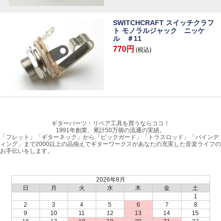
SWITCHCRAFT スイッチクラフ
ト モノラルジャック ニッケ
ル ＃11
770円
(税込)
ギターパーツ・リペア工具を買うならココ！
1991年創業、累計50万個の流通の実績。
「フレット」「ギターネック」から「ピックガード」「トラスロッド」「バインデ
ィング」まで2000以上の品揃えでギターワークスがあなたの充実した音楽ライフの
お手伝いをします。
2026年8月
日
月
火
水
木
金
土
1
2
3
4
5
6
7
8
9
10
11
12
13
14
15