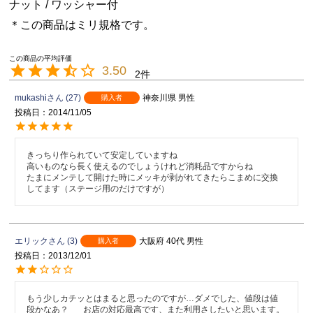
ナット / ワッシャー付
＊この商品はミリ規格です。
3.50
2
mukashi
27
神奈川県
男性
購入者
投稿日
2014/11/05
きっちり作られていて安定していますね

高いものなら長く使えるのでしょうけれど消耗品ですからね

たまにメンテして開けた時にメッキが剥がれてきたらこまめに交換
してます（ステージ用のだけですが）
エリック
3
大阪府
40代
男性
購入者
投稿日
2013/12/01
もう少しカチッとはまると思ったのですが…ダメでした、値段は値
段かなあ？       お店の対応最高です、また利用さしたいと思います。