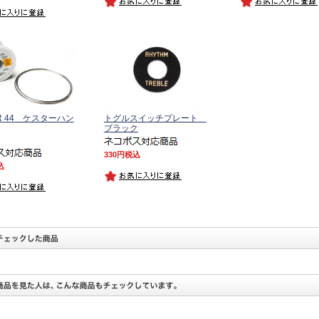
ER 44 ケスターハン
トグルスイッチプレート
ブラック
330
税込
込