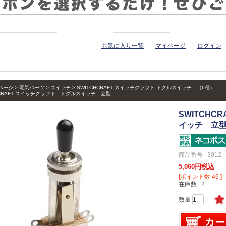
お気に入り一覧
マイページ
ログイン
ページ
電気パーツ
スイッチ
SWITCHCRAFT スイッチクラフト トグルスイッチ （6種）
HCRAFT スイッチクラフト トグルスイッチ 立型
SWITCHC
イッチ 立
商品番号
3012
5,060
税込
[ポイント数
46
]
在庫数
2