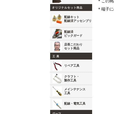
＊この商
＊端子に
配線キット
配線済アッセンブリ
配線済
ピックガード
店長こだわり
セット商品
リペア工具
クラフト・
製作工具
メインテナンス
工具
配線・電気工具