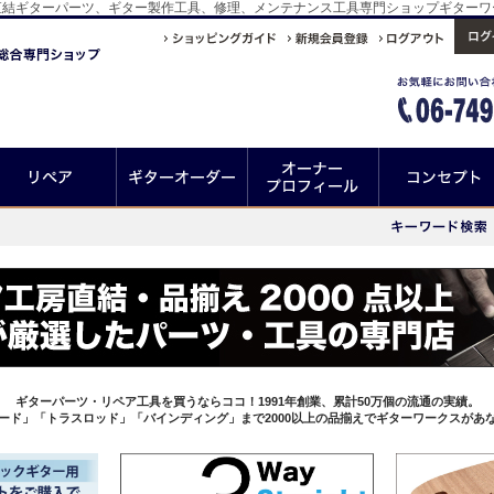
工房直結ギターパーツ、ギター製作工具、修理、メンテナンス工具専門ショップギターワ
ギターパーツ・リペア工具を買うならココ！1991年創業、累計50万個の流通の実績。
ード」「トラスロッド」「バインディング」まで2000以上の品揃えでギターワークスがあ