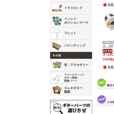
トラスロッド
インレイ・
ポジションマーク
フレット
KEST
バインディング
ダ 1M
330
税
弦・アクセサリー
アコースティック
ギター用材/
関連パーツ
エレキギター
製図