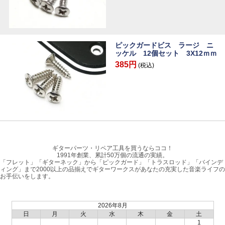
ピックガードビス ラージ ニ
ッケル 12個セット 3X12ｍｍ
385円
(税込)
ギターパーツ・リペア工具を買うならココ！
1991年創業、累計50万個の流通の実績。
「フレット」「ギターネック」から「ピックガード」「トラスロッド」「バインデ
ィング」まで2000以上の品揃えでギターワークスがあなたの充実した音楽ライフの
お手伝いをします。
2026年8月
日
月
火
水
木
金
土
1