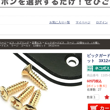
お気に入り一覧
マイページ
ログイン
ページ
ビス・スプリング
定番ビス
ピックガードビス ラージ 12個セット （４種）
ードビス ラージ ゴールド 12個セット 3X12ｍｍ
ピックガード
ット 3X12
商品番号
1105-
605
税込
[ポイント数
6
]
在庫数
27