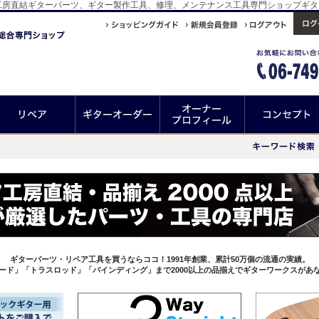
！工房直結ギターパーツ、ギター製作工具、修理、メンテナンス工具専門ショップギ
ギターパーツ・リペア工具を買うならココ！1991年創業、累計50万個の流通の実績。
ード」「トラスロッド」「バインディング」まで2000以上の品揃えでギターワークスがあ