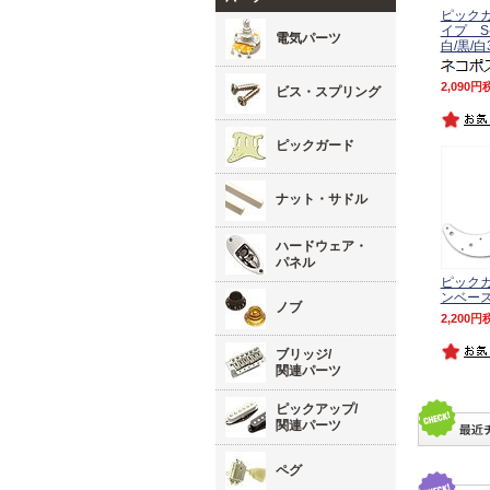
ピック
イプ S
電気パーツ
白/黒/白
2,090
ビス・スプリング
ピックガード
ナット・サドル
ハードウェア・
パネル
ピック
ンベース
ノブ
2,200
ブリッジ/
関連パーツ
ピックアップ/
関連パーツ
ペグ