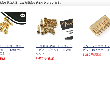
ガードビス スモー
FENDER USA ピックガー
ノントレモロブリッ
ルド 12個セッ
ドビス ゴールド １２個
ピッチ10.5ｍｍ 
X12ｍｍ
セット
6,380円
(税込)
税込)
2,420円
(税込)