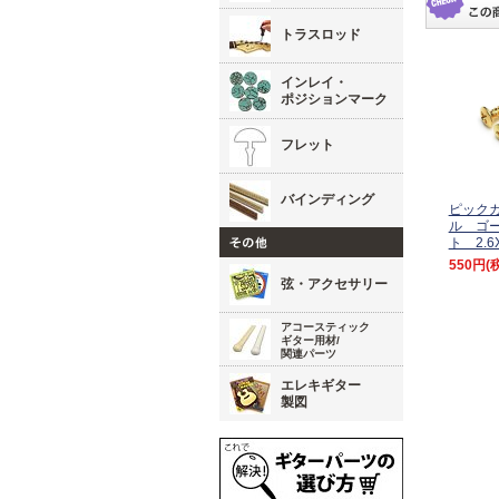
トラスロッド
インレイ・
ポジションマーク
フレット
バインディング
ピック
ル ゴー
ト 2.6
550円
(
弦・アクセサリー
アコースティック
ギター用材/
関連パーツ
エレキギター
製図