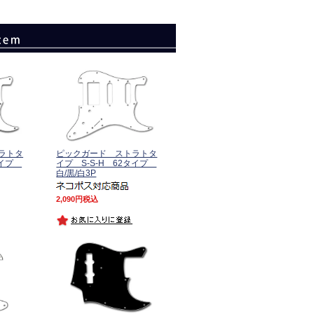
ラトタ
ピックガード ストラトタ
2タイプ
イプ S-S-H 62タイプ
白/黒/白3P
2,090
税込