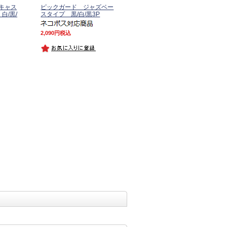
キャス
ピックガード ジャズベー
白/黒/
スタイプ 黒/白/黒3P
2,090
税込