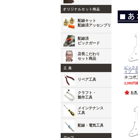
配線キット
配線済アッセンブリ
配線済
ピックガード
店長こだわり
セット商品
ピック
イプ S
リペア工具
2,090
クラフト・
製作工具
メインテナンス
工具
配線・電気工具