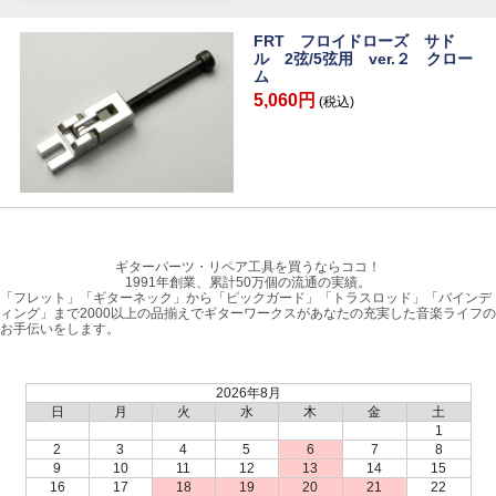
FRT フロイドローズ サド
ル 2弦/5弦用 ver.２ クロー
ム
5,060円
(税込)
ギターパーツ・リペア工具を買うならココ！
1991年創業、累計50万個の流通の実績。
「フレット」「ギターネック」から「ピックガード」「トラスロッド」「バインデ
ィング」まで2000以上の品揃えでギターワークスがあなたの充実した音楽ライフの
お手伝いをします。
2026年8月
日
月
火
水
木
金
土
1
2
3
4
5
6
7
8
9
10
11
12
13
14
15
16
17
18
19
20
21
22