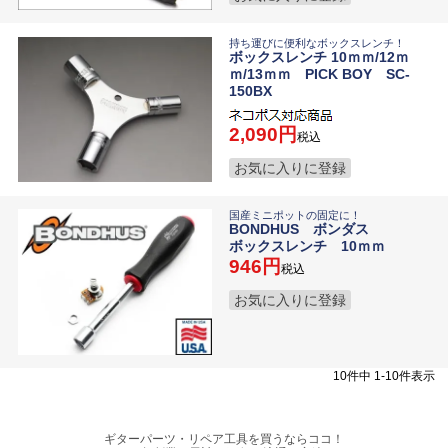
持ち運びに便利なボックスレンチ！
ボックスレンチ 10ｍｍ/12ｍ
ｍ/13ｍｍ PICK BOY SC-
150BX
2,090
税込
お気に入りに登録
国産ミニポットの固定に！
BONDHUS ボンダス
ボックスレンチ 10ｍｍ
946
税込
お気に入りに登録
10
件中
1
-
10
件表示
ギターパーツ・リペア工具を買うならココ！