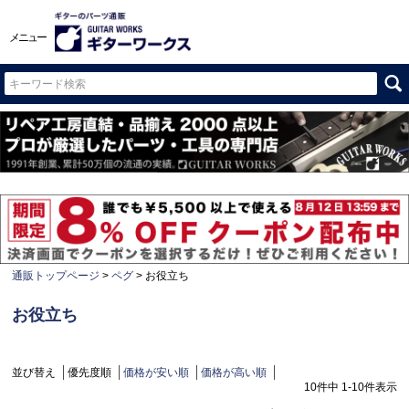
メニュー
通販トップページ
ペグ
お役立ち
お役立ち
並び替え
優先度順
価格が安い順
価格が高い順
10
件中
1
-
10
件表示