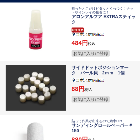
狙ったとこだけピタッとくっつく！ナッ
トやインレイの接着に！
アロンアルフア EXTRAスティッ
ク
484
税込
お気に入りに登録
サイドドットポジションマー
ク パール貝 2ｍｍ 1個
88
税込
お気に入りに登録
貼って作業が出来るので効率UP!
サンディングロールペーパー＃
150
880