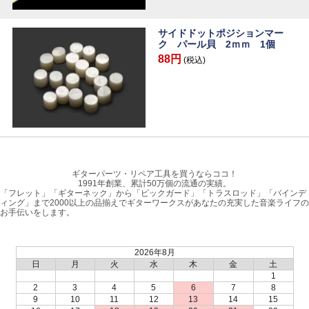
サイドドットポジションマー
ク パール貝 2ｍｍ 1個
88円
(税込)
ギターパーツ・リペア工具を買うならココ！
1991年創業、累計50万個の流通の実績。
「フレット」「ギターネック」から「ピックガード」「トラスロッド」「バインデ
ィング」まで2000以上の品揃えでギターワークスがあなたの充実した音楽ライフの
お手伝いをします。
2026年8月
日
月
火
水
木
金
土
1
2
3
4
5
6
7
8
9
10
11
12
13
14
15