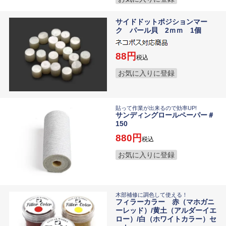
サイドドットポジションマー
ク パール貝 2ｍｍ 1個
88
税込
お気に入りに登録
貼って作業が出来るので効率UP!
サンディングロールペーパー＃
150
880
税込
お気に入りに登録
木部補修に調色して使える！
フィラーカラー 赤（マホガニ
ーレッド）/黄土（アルダーイエ
ロー）/白（ホワイトカラー）セ