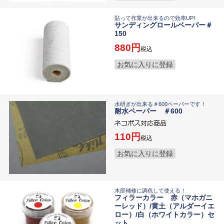
貼って作業が出来るので効率UP!
サンディングロールペーパー＃
150
880
税込
お気に入りに登録
水研ぎが出来る＃600ペーパーです！
耐水ペーパー ＃600
110
税込
お気に入りに登録
木部補修に調色して使える！
フィラーカラー 赤（マホガニ
ーレッド）/黄土（アルダーイエ
ロー）/白（ホワイトカラー）セ
ット