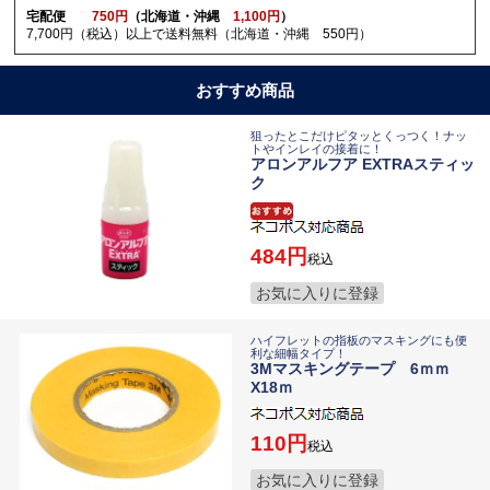
宅配便
750円
（北海道・沖縄
1,100円
）
7,700円（税込）以上で送料無料（北海道・沖縄 550円）
おすすめ商品
狙ったとこだけピタッとくっつく！ナッ
トやインレイの接着に！
アロンアルフア EXTRAスティッ
ク
484
税込
お気に入りに登録
ハイフレットの指板のマスキングにも便
利な細幅タイプ！
3Mマスキングテープ 6ｍｍ
X18ｍ
110
税込
お気に入りに登録