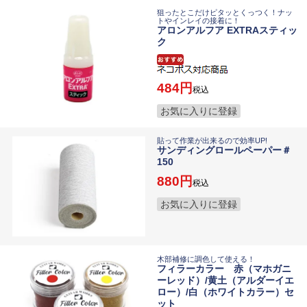
狙ったとこだけピタッとくっつく！ナッ
トやインレイの接着に！
アロンアルフア EXTRAスティッ
ク
484
税込
お気に入りに登録
貼って作業が出来るので効率UP!
サンディングロールペーパー＃
150
880
税込
お気に入りに登録
木部補修に調色して使える！
フィラーカラー 赤（マホガニ
ーレッド）/黄土（アルダーイエ
ロー）/白（ホワイトカラー）セ
ット