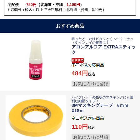
宅配便
750円
（北海道・沖縄
1,100円
）
7,700円（税込）以上で送料無料（北海道・沖縄 550円）
おすすめ商品
狙ったとこだけピタッとくっつく！ナッ
トやインレイの接着に！
アロンアルフア EXTRAスティッ
ク
484
税込
お気に入りに登録
ハイフレットの指板のマスキングにも便
利な細幅タイプ！
3Mマスキングテープ 6ｍｍ
X18ｍ
110
税込
お気に入りに登録