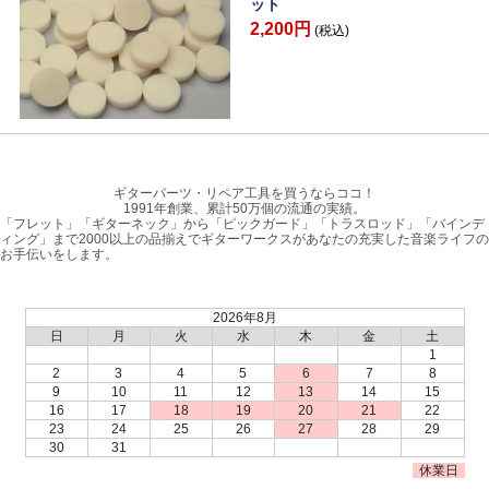
ット
2,200円
(税込)
ギターパーツ・リペア工具を買うならココ！
1991年創業、累計50万個の流通の実績。
「フレット」「ギターネック」から「ピックガード」「トラスロッド」「バインデ
ィング」まで2000以上の品揃えでギターワークスがあなたの充実した音楽ライフの
お手伝いをします。
2026年8月
日
月
火
水
木
金
土
1
2
3
4
5
6
7
8
9
10
11
12
13
14
15
16
17
18
19
20
21
22
23
24
25
26
27
28
29
30
31
休業日