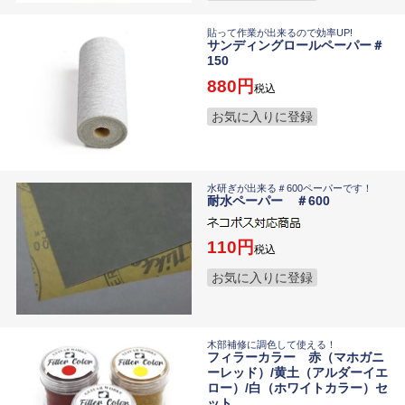
貼って作業が出来るので効率UP!
サンディングロールペーパー＃
150
880
税込
お気に入りに登録
水研ぎが出来る＃600ペーパーです！
耐水ペーパー ＃600
110
税込
お気に入りに登録
木部補修に調色して使える！
フィラーカラー 赤（マホガニ
ーレッド）/黄土（アルダーイエ
ロー）/白（ホワイトカラー）セ
ット