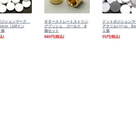
ポジションマーク
ギターストレートストリン
ドットポジション
5ｍｍ（1/4イン
グブッシュ ゴールド 6
アクリルパール 
１個
個セット
１個
込)
880円
(税込)
55円
(税込)