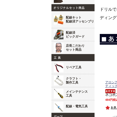
ドリルで
ディング
配線キット
配線済アッセンブリ
配線済
ピックガード
店長こだわり
セット商品
リペア工具
クラフト・
アロンア
製作工具
ティッ
メインテナンス
工具
484
税
配線・電気工具