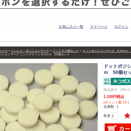
お気に入り一覧
マイページ
ログイン
ページ
インレイ・ポジションマーク
ドット５０個セット
ドットポジションマーク 6.5ｍｍ 
ションマーク ミントグリーン 6.5ｍｍ 50個セット
ドットポジシ
ｍ 50個セ
商品番号
390-G
1,100
税込
[ポイント数
10
]
在庫数
1