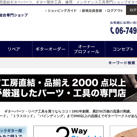
！工房直結ギターパーツ、ギター製作工具、修理、メンテナンス工具専門ショップギタ
ギターパーツ・リペア工具を買うならココ！1991年創業、累計50万個の流通の実績。
ード」「トラスロッド」「バインディング」まで2000以上の品揃えでギターワークスがあ