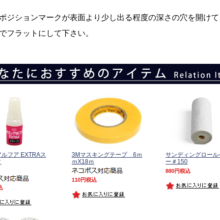
ポジションマークが表面より少し出る程度の深さの穴を開けて
でフラットにして下さい。
ルフア EXTRAス
3Mマスキングテープ 6ｍ
サンディングロール
ク
ｍX18ｍ
ー＃150
880
税込
110
税込
込