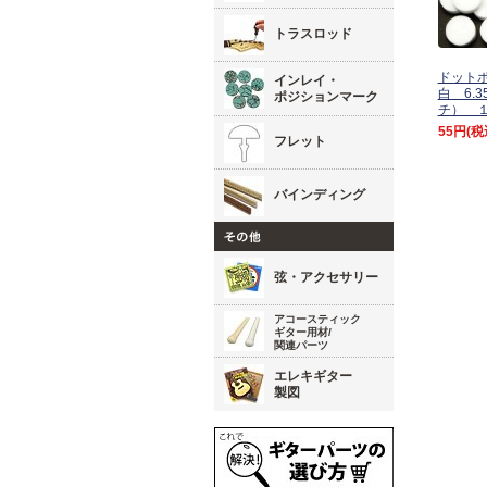
トラスロッド
ドット
インレイ・
白 6.3
ポジションマーク
チ） 
55円
(税
フレット
バインディング
弦・アクセサリー
アコースティック
ギター用材/
関連パーツ
エレキギター
製図