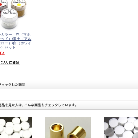
ーカラー 赤（マホ
ッド）/黄土（アル
ロー）/白（ホワイ
ー）セット
税込