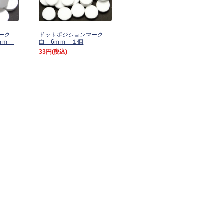
マーク
ドットポジションマーク
6ｍｍ
白 6ｍｍ １個
33円
(税込)