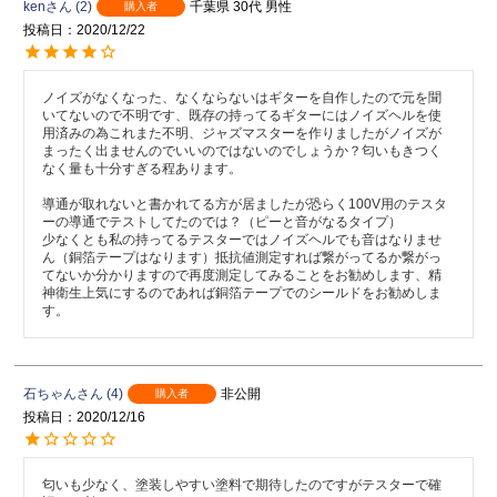
ken
2
千葉県
30代
男性
購入者
投稿日
2020/12/22
ノイズがなくなった、なくならないはギターを自作したので元を聞
いてないので不明です、既存の持ってるギターにはノイズヘルを使
用済みの為これまた不明、ジャズマスターを作りましたがノイズが
まったく出ませんのでいいのではないのでしょうか？匂いもきつく
なく量も十分すぎる程あります。

導通が取れないと書かれてる方が居ましたが恐らく100V用のテスタ
ーの導通でテストしてたのでは？（ピーと音がなるタイプ）

少なくとも私の持ってるテスターではノイズヘルでも音はなりませ
ん（銅箔テープはなります）抵抗値測定すれば繋がってるか繋がっ
てないか分かりますので再度測定してみることをお勧めします、精
神衛生上気にするのであれば銅箔テープでのシールドをお勧めしま
す。
石ちゃん
4
非公開
購入者
投稿日
2020/12/16
匂いも少なく、塗装しやすい塗料で期待したのですがテスターで確