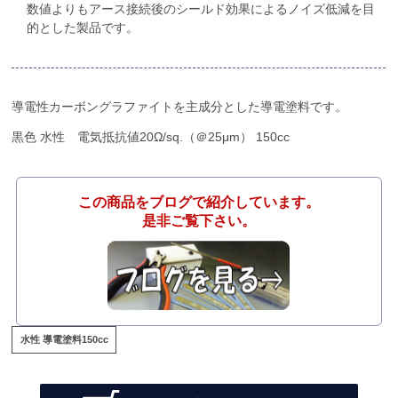
数値よりもアース接続後のシールド効果によるノイズ低減を目
的とした製品です。
導電性カーボングラファイトを主成分とした導電塗料です。
黒色 水性 電気抵抗値20Ω/sq.（＠25μm） 150cc
この商品をブログで紹介しています。
是非ご覧下さい。
水性 導電塗料150cc