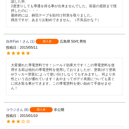
認した所、

2度塗りしても導通を得る事が出来ませんでした。容器の底部まで撹
拌したのに・・・

最終的には、銅箔テープを貼付け対策を取りました。

残念ですが、あまりお勧めできません。（不良品かな？）
自作Fan！
1
広島県
50代
男性
購入者
投稿日
2015/05/11
大変優れた導電塗料です！シールド効果大です！この導電塗料を使
用する前は他社の導電塗料を使用しておりましたが、塗装(ポリ塗装
orラッカー塗装)によって使い分けしなくてもすみますし、何より水
性という点が優れています！あやまってボデイ表面についても直ぐ
に拭き取る事ができます。この導電塗料を使い始めて手放せませ
ん！
コウジ
8
非公開
購入者
投稿日
2015/01/10