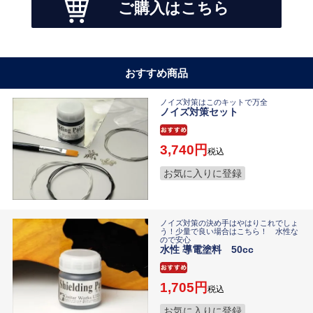
ご購入はこちら
おすすめ商品
ノイズ対策はこのキットで万全
ノイズ対策セット
3,740
税込
お気に入りに登録
ノイズ対策の決め手はやはりこれでしょ
う！少量で良い場合はこちら！ 水性な
ので安心
水性 導電塗料 50cc
1,705
税込
お気に入りに登録