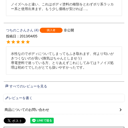
ノイズヘルと違い、これはボディ塗料の種類をとわずポリ系ラッカ
ー系と使用出来ます。もう少し価格が安ければ…。
つちのこさん
4
非公開
購入者
投稿日
2013/04/05
水性なのでボディについてしまってもふき取れます、何より匂いが
きつくないのが良い(換気はちゃんとしませう)

導電塗料で迷っている方、とりあえずこれにしてみては？ノイズ処
理は初めてでしたがとても扱いやすかったです。
すべてのレビューを見る
レビューを書く
商品についてのお問い合わせ