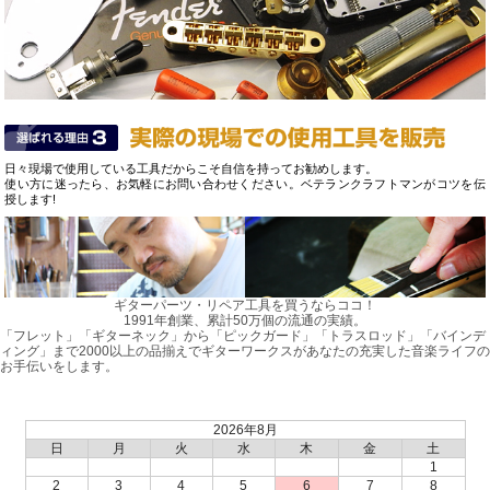
日々現場で使用している工具だからこそ自信を持ってお勧めします。
使い方に迷ったら、お気軽にお問い合わせください。ベテランクラフトマンがコツを伝
授します!
ギターパーツ・リペア工具を買うならココ！
1991年創業、累計50万個の流通の実績。
「フレット」「ギターネック」から「ピックガード」「トラスロッド」「バインデ
ィング」まで2000以上の品揃えでギターワークスがあなたの充実した音楽ライフの
お手伝いをします。
2026年8月
日
月
火
水
木
金
土
1
2
3
4
5
6
7
8