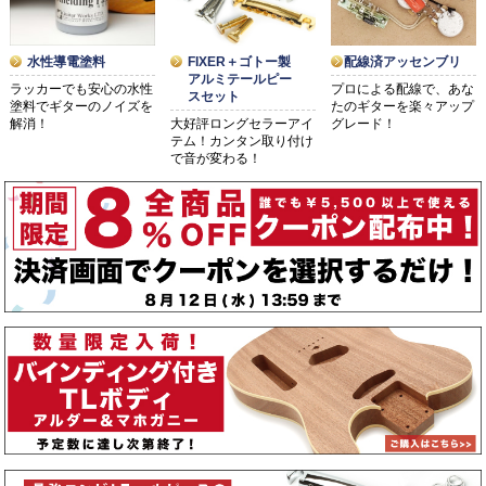
水性導電塗料
配線済アッセンブリ
FIXER＋ゴトー製
アルミテールピー
ラッカーでも安心の水性
プロによる配線で、あな
スセット
塗料でギターのノイズを
たのギターを楽々アップ
解消！
グレード！
大好評ロングセラーアイ
テム！カンタン取り付け
で音が変わる！