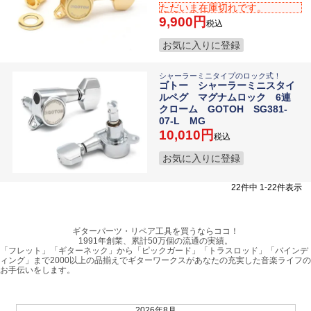
ただいま在庫切れです。
9,900
税込
お気に入りに登録
シャーラーミニタイプのロック式！
ゴトー シャーラーミニスタイ
ルペグ マグナムロック 6連
クローム GOTOH SG381-
07-L MG
10,010
税込
お気に入りに登録
22
件中
1
-
22
件表示
ギターパーツ・リペア工具を買うならココ！
1991年創業、累計50万個の流通の実績。
「フレット」「ギターネック」から「ピックガード」「トラスロッド」「バインデ
ィング」まで2000以上の品揃えでギターワークスがあなたの充実した音楽ライフの
お手伝いをします。
2026年8月