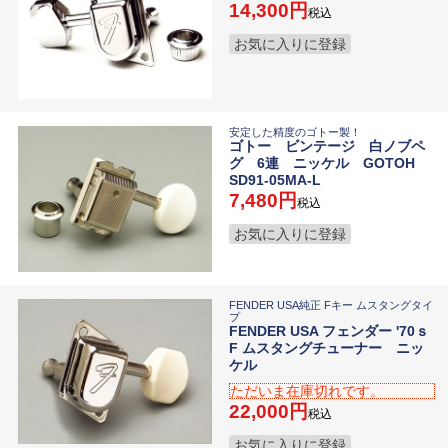
14,300
税込
お気に入りに登録
安定した精度のゴトー製！
ゴトー ビンテージ 白ノブペ
グ 6連 ニッケル GOTOH
SD91-05MA-L
7,480
税込
お気に入りに登録
FENDER USA純正 Fキー ムスタングタイ
プ
FENDER USA フェンダー '70ｓ
F ムスタングチューナー ニッ
ケル
ただいま在庫切れです。
22,000
税込
お気に入りに登録