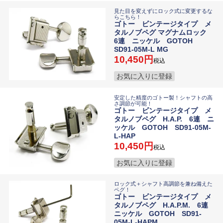
見た目を変えずにロック式に変更するな
らこちら！
ゴトー ビンテージタイプ メ
タルノブペグ マグナムロック
6連 ニッケル GOTOH
SD91-05M-L MG
10,450
税込
お気に入りに登録
安定した精度のゴトー製！シャフトの高
さ調節が可能！
ゴトー ビンテージタイプ メ
タルノブペグ H.A.P. 6連 ニ
ッケル GOTOH SD91-05M-
L-HAP
10,450
税込
お気に入りに登録
ロック式＋シャフト高調節を兼ね備えた
ペグ！
ゴトー ビンテージタイプ メ
タルノブペグ H.A.P.M. 6連
ニッケル GOTOH SD91-
05M-L-HAPM