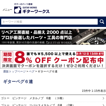
メニュー
通販トップページ
ペグ
ギターペグ６連
ギターペグ６連
15
件中
1
-
15
件表示
ゴトー ビンテージ メタルノブ 6連 （３種）
ゴトー ビンテージ リバースメタルノブ 6連 （2種）