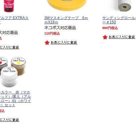
ルフア EXTRAス
3Mマスキングテープ 6ｍ
サンディングロール
ク
ｍX18ｍ
ー＃150
880
税込
110
税込
込
ーカラー 赤（マホ
ッド）/黄土（アル
ロー）/白（ホワイ
ー）セット
税込