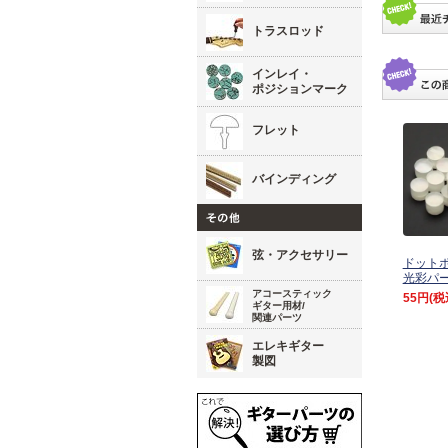
トラスロッド
インレイ・
ポジションマーク
フレット
バインディング
弦・アクセサリー
ドット
光彩パ
アコースティック
55円
(税
ギター用材/
関連パーツ
エレキギター
製図