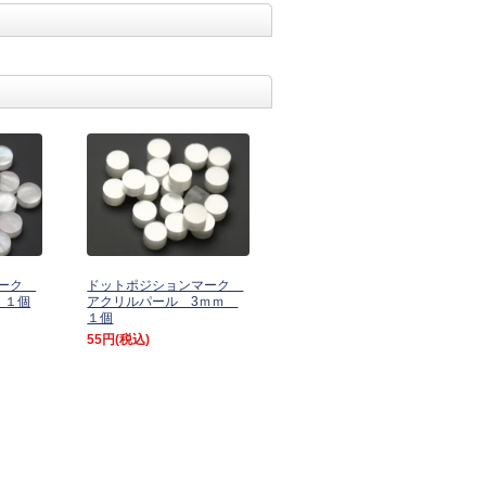
マーク
ドットポジションマーク
 １個
アクリルパール 3ｍｍ
１個
55円
(税込)