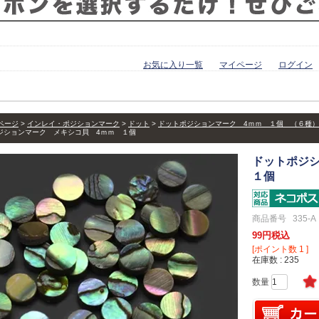
お気に入り一覧
マイページ
ログイン
ページ
インレイ・ポジションマーク
ドット
ドットポジションマーク 4ｍｍ １個 （６種）
ジションマーク メキシコ貝 4ｍｍ １個
ドットポジ
１個
商品番号
335-A
99
税込
[ポイント数
1
]
在庫数
235