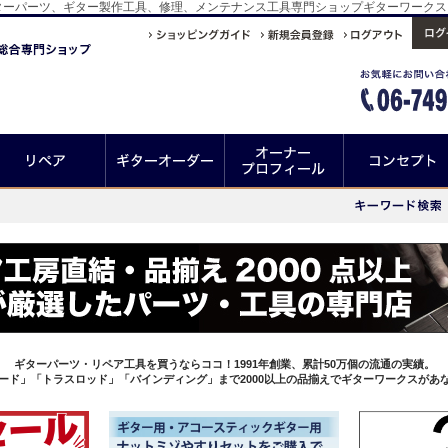
ターパーツ、ギター製作工具、修理、メンテナンス工具専門ショップギターワークス
ギターパーツ・リペア工具を買うならココ！1991年創業、累計50万個の流通の実績。
ード」「トラスロッド」「バインディング」まで2000以上の品揃えでギターワークスがあ