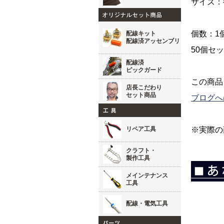
サイズ：
個数：1
配線キット
配線済アッセンブリ
50個セ
配線済
ピックガード
この商品
店長こだわり
セット商品
ブログへ
リペア工具
※実際の
クラフト・
製作工具
メインテナンス
工具
配線・電気工具