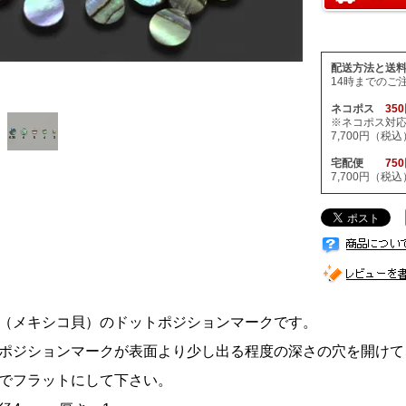
配送方法と送
14時までのご
ネコポス
35
※ネコポス対
7,700円（
宅配便
75
7,700円（
（メキシコ貝）のドットポジションマークです。
ポジションマークが表面より少し出る程度の深さの穴を開けて
でフラットにして下さい。