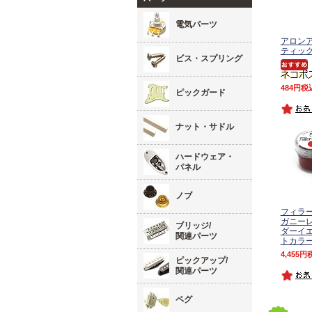
電気パーツ
アロンア
ティッ
ビス・スプリング
484
税
ピックガード
ナット・サドル
ハードウェア・
パネル
ノブ
フィラ
ガニーレ
ブリッジ/
ダーイエ
関連パーツ
トカラ
4,455
ピックアップ/
関連パーツ
ペグ