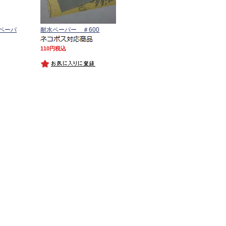
ペーパ
耐水ペーパー ＃600
110
税込