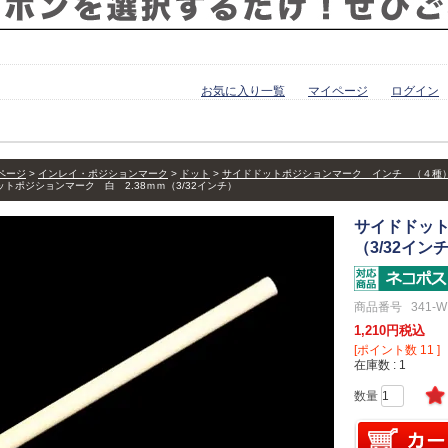
お気に入り一覧
マイページ
ログイン
ページ
インレイ・ポジションマーク
ドット
サイドドットポジションマーク インチ （４種
トポジションマーク 白 2.38ｍｍ（3/32インチ）
サイドドット
（3/32イン
商品番号
341-W
1,210
税込
[ポイント数
11
]
在庫数
1