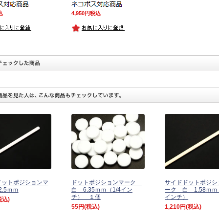
込
4,950
税込
ドットポジションマ
ドットポジションマーク
サイドドットポジシ
2.5ｍｍ
白 6.35ｍｍ（1/4イン
ーク 白 1.58ｍｍ（
チ） １個
インチ）
税込)
55円
(税込)
1,210円
(税込)