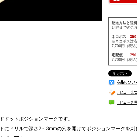
配送方法と送
14時までのご
ネコポス
35
※ネコポス対
7,700円（
宅配便
75
7,700円（
ドドットポジションマークです。
ドにドリルで深さ2～3mmの穴を開けてポジションマークを