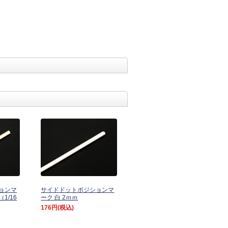
ョンマ
サイドドットポジションマ
1/16
ーク 白 2ｍｍ
176円
(税込)