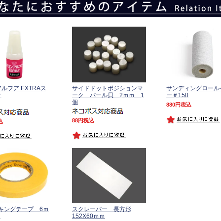
ルフア EXTRAス
サイドドットポジションマ
サンディングロール
ク
ーク パール貝 2ｍｍ 1
ー＃150
個
880
税込
88
税込
込
キングテープ 6ｍ
スクレーパー 長方形
ｍ
152X60ｍｍ