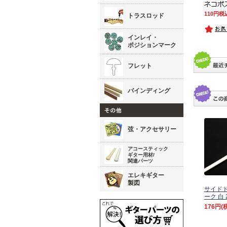
110
税
トラスロッド
インレイ・
ポジションマーク
フレット
バインディング
弦・アクセサリー
アコースティック
ギター用材/
関連パーツ
エレキギター
製図
サイド
ーク 白 
176円
(