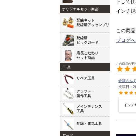
トして仕
インチ規格
配線キット
配線済アッセンブリ
この商品
配線済
ブログへ
ピックガード
店長こだわり
セット商品
リペア工具
金猫
投稿日
2
クラフト・
製作工具
インチ
メインテナンス
工具
配線・電気工具