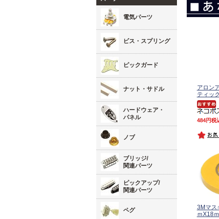
電気パーツ
ビス・スプリング
ピックガード
アロンア
ナット・サドル
ティッ
ハードウェア・
パネル
484
税
ノブ
ブリッジ/
関連パーツ
ピックアップ/
関連パーツ
3Mマス
ペグ
ｍX18