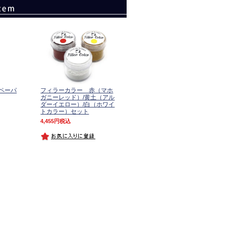
ペーパ
フィラーカラー 赤（マホ
ガニーレッド）/黄土（アル
ダーイエロー）/白（ホワイ
トカラー）セット
4,455
税込