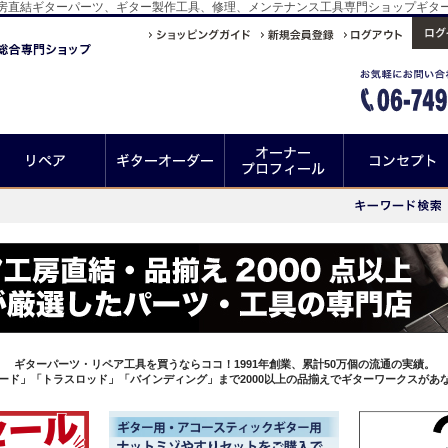
！工房直結ギターパーツ、ギター製作工具、修理、メンテナンス工具専門ショップギタ
ギターパーツ・リペア工具を買うならココ！1991年創業、累計50万個の流通の実績。
ード」「トラスロッド」「バインディング」まで2000以上の品揃えでギターワークスがあ