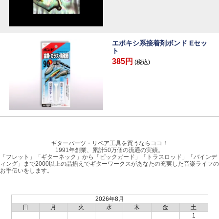
エポキシ系接着剤ボンド Eセッ
ト
385円
(税込)
ギターパーツ・リペア工具を買うならココ！
1991年創業、累計50万個の流通の実績。
「フレット」「ギターネック」から「ピックガード」「トラスロッド」「バインデ
ィング」まで2000以上の品揃えでギターワークスがあなたの充実した音楽ライフの
お手伝いをします。
2026年8月
日
月
火
水
木
金
土
1