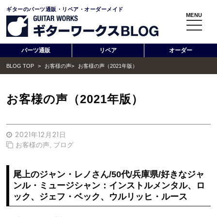
ギターのパーツ通販・リペア・オーダーメイド
MENU
toggle
navigati
パーツ通販
リペア
オーダー
BLOG TOP
>
お客様の声
>
お客様の声（2021年版）
お客様の声（2021年版）
2021年12月21日
お客様の声
,
ブログ
尾上のジャン・レノさん/50代/兵庫県/好きなジャ
ンル・ミュージシャン：インストルメンタル、ロ
ック、ジェフ・ベック、ウルリッヒ・ルース