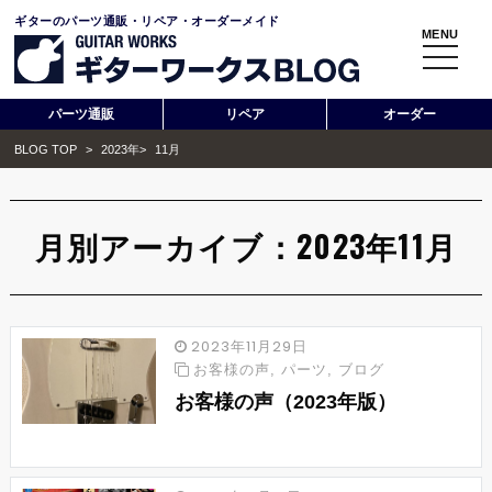
ギターのパーツ通販・リペア・オーダーメイド
MENU
toggle
navigati
パーツ通販
リペア
オーダー
BLOG TOP
>
2023年
>
11月
月別アーカイブ：2023年11月
2023年11月29日
お客様の声
,
パーツ
,
ブログ
お客様の声（2023年版）