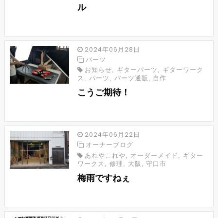
ル
2024年06月28日
パーツ
お知らせ
,
ギターパーツ
,
ギターワーク
ス
,
パーツ
,
パーツ通販
,
自作
こうご期待！
2024年06月22日
オーナーブログ
あれやこれや
,
オーダーメイド
,
ギター
ワークス
,
修理
,
大阪
,
守口市
梅雨ですねぇ