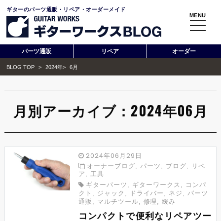
ギターのパーツ通販・リペア・オーダーメイド
MENU
toggle
navigati
パーツ通販
リペア
オーダー
BLOG TOP
>
2024年
>
6月
月別アーカイブ：2024年06月
2024年06月29日
オーナーブログ
,
パーツ
,
ブログ
,
リペ
ア
,
工具
ギターパーツ
,
ギターワークス
,
コンパ
クト
,
ジャック
,
ドライバー
,
ネジ
,
パーツ
通販
,
マルチツール
,
修理
,
緩み
コンパクトで便利なリペアツー