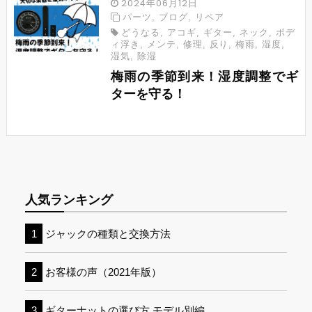
2024年06月12日
パーツ
,
ブログ
,
リペア
どうなる
,
アコギ
,
ギター
,
ネック
,
ボデ
ィ浮き
,
メンテ
,
修理
,
反り
,
梅雨
,
湿度
,
湿気
,
除湿
梅雨の季節到来！湿度調整でギ
ターを守る！
人気ランキング
ジャックの種類と交換方法
お客様の声（2021年版）
ギターナットの選び方 モデル別編