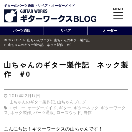
ギターのパーツ通販・リペア・オーダーメイド
MENU
toggle
navigati
パーツ通販
リペア
オーダー
BLOG TOP
>
山ちゃんブログ
>
山ちゃんのギター製作記
>
山ちゃんのギター製作記 ネック製作 ＃0
山ちゃんのギター製作記 ネック製
作 ＃0
2017年12月17日
山ちゃんのギター製作記
,
山ちゃんブログ
エボニー
,
オーダーメイド
,
ギター
,
ギターネック
,
ギターワーク
ス
,
ネック製作
,
パーツ通販
,
ローズウッド
,
自作
こんにちは！ギターワークスの山ちゃんです！