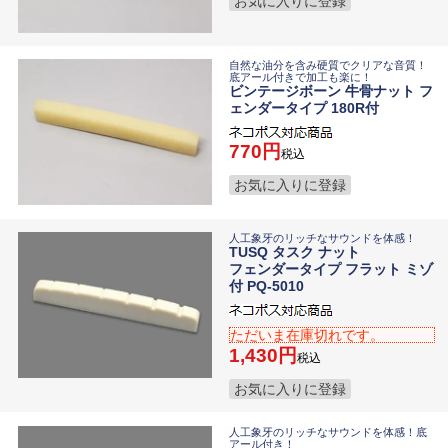
お気に入りに登録
自然な油分を含み硬質でクリアな音質！
底アール付きで加工も楽に！
ビンテージボーン 牛骨ナット フ
ェンダータイプ 180R付
770
税込
お気に入りに登録
人工象牙のリッチなサウンドを体感！
TUSQ タスク ナット
フェンダータイプ フラット ミゾ
付 PQ-5010
ただいま在庫切れです。
1,430
税込
お気に入りに登録
人工象牙のリッチなサウンドを体感！底
アール付き！