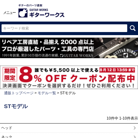
メニュー
通販トップページ
モデル一覧
STモデル
STモデル
10
件中
1
-
10
件表示
ヘッド
ネック