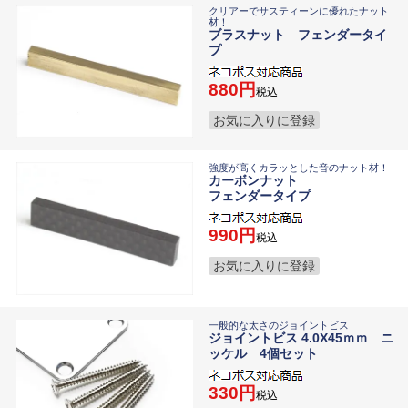
クリアーでサスティーンに優れたナット
材！
ブラスナット フェンダータイ
プ
880
税込
お気に入りに登録
強度が高くカラッとした音のナット材！
カーボンナット
フェンダータイプ
990
税込
お気に入りに登録
一般的な太さのジョイントビス
ジョイントビス 4.0X45ｍｍ ニ
ッケル 4個セット
330
税込