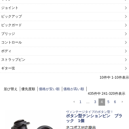
ジョイント
ピックアップ
ピックガード
ブリッジ
コントロール
ボディ
ストラップピン
ギター弦
10
件中
1
-
10
件表示
並び替え
優先度順
価格が安い順
価格が高い順
435
件中
241
-
320
件表示
1
…
3
4
5
6
ヴィンテージタイプのボタン型！
ボタン型テンションピン ブラ
ック 1個